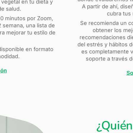
vegetal en tu dieta y
A partir de ahí, di
de salud.
cubra tus
30 minutos por Zoom,
Se recomienda un c
2 semana, una lista de
obtener los mej
a mejorar tu estilo de
recomendaciones diet
del estrés y hábitos 
 disponible en formato
es completamente vi
modidad.
soporte a través 
ión
So
¿Quién