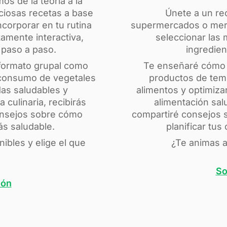
os de la teoría a la
iciosas recetas a base
Únete a un re
corporar en tu rutina
supermercados o merc
tamente interactiva,
seleccionar las 
 paso a paso.
ingredien
 formato grupal como
Te enseñaré cómo le
 consumo de vegetales
productos de temp
as saludables y
alimentos y optimiz
culinaria, recibirás
alimentación sal
consejos sobre cómo
compartiré consejos 
ás saludable.
planificar tus
ibles y elige el que
¿Te animas a
So
ión