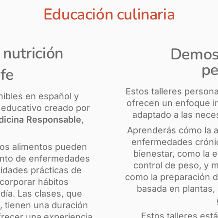
Educación culinaria
 nutrición
Demost
pe
fe
Estos talleres persona
nibles en español y
ofrecen un enfoque in
 educativo creado por
adaptado a las nece
dicina Responsable
,
Aprenderás cómo la a
enfermedades crónic
los alimentos pueden
bienestar, como la en
iento de enfermedades
control de peso, y
idades prácticas de
como la preparación d
ncorporar hábitos
basada en plantas, 
 día. Las clases, que
, tienen una duración
Estos talleres est
frecer una experiencia