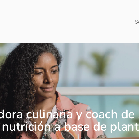
S
ora culinaria y coach de 
 nutrición a base de plant