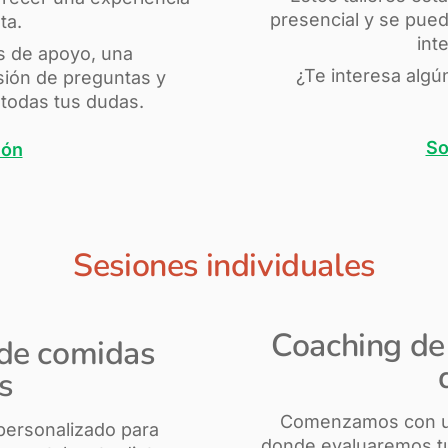
presencial y se pued
ta.
int
s de apoyo, una
¿Te interesa algú
sión de preguntas y
todas tus dudas.
So
ión
Sesiones individuales
Coaching de 
 de comidas
s
Comenzamos con 
personalizado para
donde evaluaremos tus